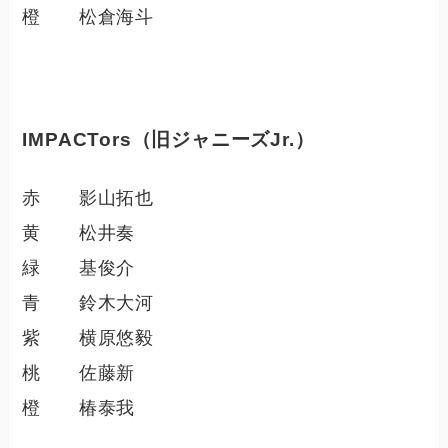
橙 松倉海斗
IMPACTors（旧ジャニーズJr.）
赤 影山拓也
黄 松井奏
緑 基俊介
青 鈴木大河
紫 横原悠毅
桃 佐藤新
橙 椿泰我