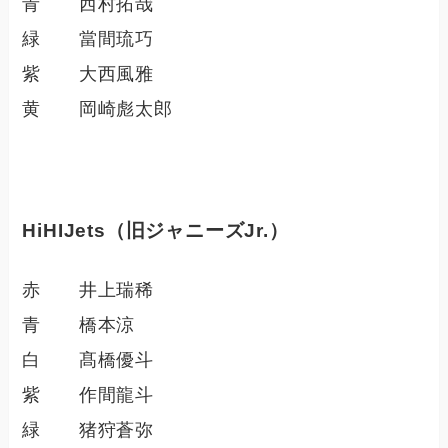
青 西村拓哉
緑 當間琉巧
紫 大西風雅
黄 岡崎彪太郎
HiHIJets（旧ジャニーズJr.）
赤 井上瑞稀
青 橋本涼
白 髙橋優斗
紫 作間龍斗
緑 猪狩蒼弥