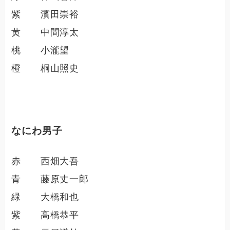
紫 濱田崇裕
黄 中間淳太
桃 小瀧望
橙 桐山照史
なにわ男子
赤 西畑大吾
青 藤原丈一郎
緑 大橋和也
紫 高橋恭平