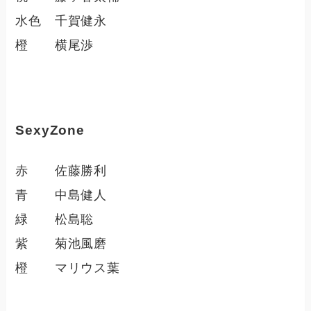
水色 千賀健永
橙 横尾渉
SexyZone
赤 佐藤勝利
青 中島健人
緑 松島聡
紫 菊池風磨
橙 マリウス葉