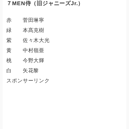
７MEN侍（旧ジャニーズJr.）
赤 菅田琳寧
緑 本髙克樹
紫 佐々木大光
黄 中村嶺亜
桃 今野大輝
白 矢花黎
スポンサーリンク