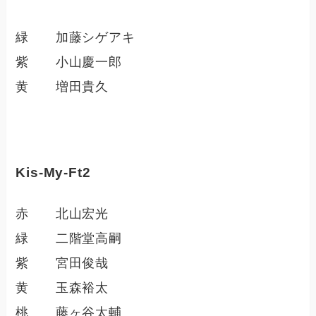
緑 加藤シゲアキ
紫 小山慶一郎
黄 増田貴久
Kis-My-Ft2
赤 北山宏光
緑 二階堂高嗣
紫 宮田俊哉
黄 玉森裕太
桃 藤ヶ谷太輔