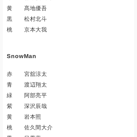
黄 髙地優吾
黒 松村北斗
桃 京本大我
SnowMan
赤 宮舘涼太
青 渡辺翔太
緑 阿部亮平
紫 深沢辰哉
黄 岩本照
桃 佐久間大介