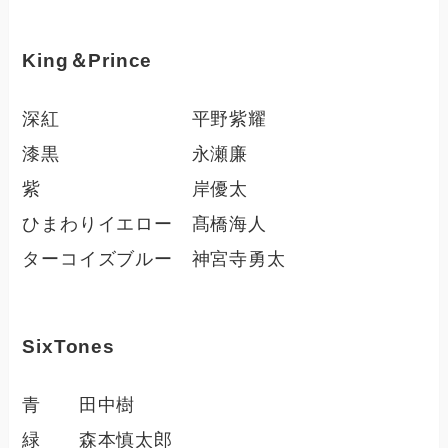
King＆Prince
深紅 平野紫耀
漆黒 永瀬廉
紫 岸優太
ひまわりイエロー 髙橋海人
ターコイズブルー 神宮寺勇太
SixTones
青 田中樹
緑 森本慎太郎