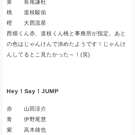
黄 長尾謙杜
桃 道枝駿佑
橙 大西流星
西畑くん赤、道枝くん桃と事務所が指定。あと
の色はじゃんけんで決めたようです！じゃんけ
んしてるとこ見たかった～！(笑)
Hey！Say！JUMP
赤 山田涼介
青 伊野尾慧
紫 高木雄也