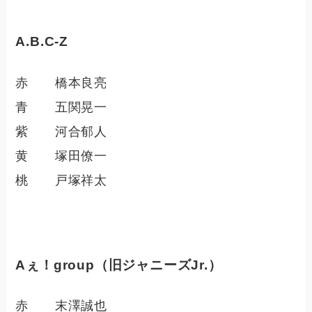
A.B.C-Z
赤 橋本良亮
青 五関晃一
紫 河合郁人
黄 塚田僚一
桃 戸塚祥太
Aぇ！group（旧ジャニーズJr.）
赤 末澤誠也