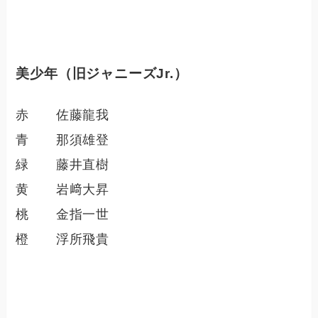
美少年（旧ジャニーズJr.）
赤 佐藤龍我
青 那須雄登
緑 藤井直樹
黄 岩﨑大昇
桃 金指一世
橙 浮所飛貴