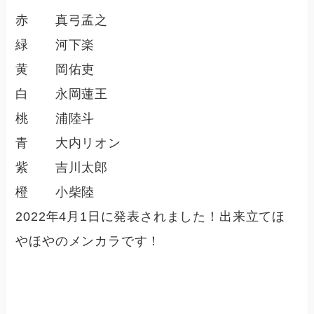
赤 真弓孟之
緑 河下楽
黄 岡佑吏
白 永岡蓮王
桃 浦陸斗
青 大内リオン
紫 吉川太郎
橙 小柴陸
2022年4月1日に発表されました！出来立てほ
やほやのメンカラです！