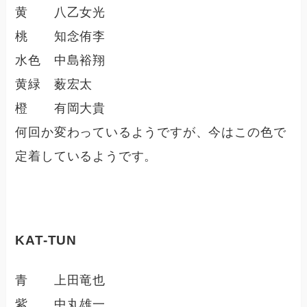
黄 八乙女光
桃 知念侑李
水色 中島裕翔
黄緑 薮宏太
橙 有岡大貴
何回か変わっているようですが、今はこの色で
定着しているようです。
KAT-TUN
青 上田竜也
紫 中丸雄一